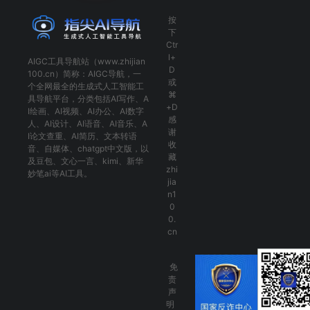
按
下
Ctr
l+
AIGC工具导航
站（www.zhijian
D
100.cn）简称：
AIGC导航
，一
或
个全网最全的生成式人工智能工
⌘
具导航平台，分类包括
AI写作
、
A
+D
I绘画
、
AI视频
、
AI办公
、
AI数字
感
人
、
AI设计
、
AI语音
、
AI音乐
、
A
谢
I论文查重
、
AI简历
、
文本转语
收
音
、
自媒体
、
chatgpt中文版
，以
藏
及
豆包
、
文心一言
、
kimi
、
新华
zhi
妙笔ai
等AI工具。
jia
n1
0
0.
cn
免
责
声
明