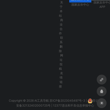
关
国家反诈中
国家反诈中心
于
APP
本
站
商
业
合
作
联
系
删
除
网
址
投
稿
友
情
链
接
Copyright © 2026 AI工具导航
苏ICP备2023045497号-3
|
苏公网
安备32132402000725号
|
12377违法和不良信息举报中心