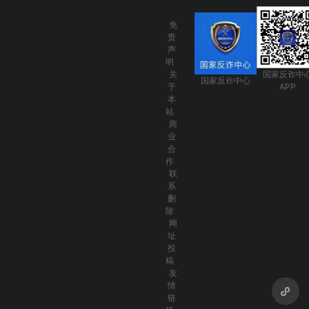
免
责
声
明
关
国家反诈中
国家反诈中心
于
APP
本
站
商
业
合
作
联
系
删
除
网
址
投
稿
友
情
链