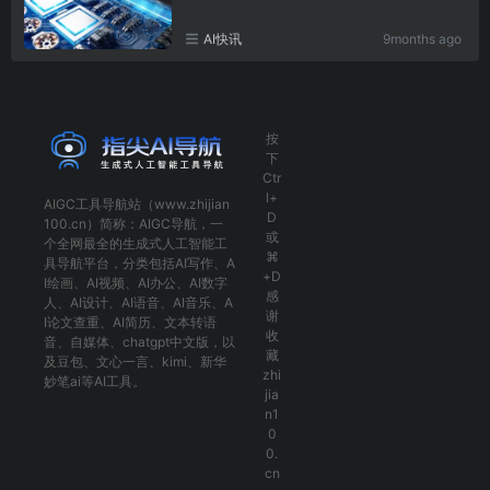
AI快讯
9months ago
按
下
Ctr
l+
AIGC工具导航
站（www.zhijian
D
100.cn）简称：
AIGC导航
，一
或
个全网最全的生成式人工智能工
⌘
具导航平台，分类包括
AI写作
、
A
+D
I绘画
、
AI视频
、
AI办公
、
AI数字
感
人
、
AI设计
、
AI语音
、
AI音乐
、
A
谢
I论文查重
、
AI简历
、
文本转语
收
音
、
自媒体
、
chatgpt中文版
，以
藏
及
豆包
、
文心一言
、
kimi
、
新华
zhi
妙笔ai
等AI工具。
jia
n1
0
0.
cn