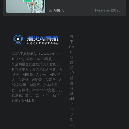
AI快讯
1years go (2025)
按
下
Ctr
l+
AIGC工具导航
站（www.zhijian
D
100.cn）简称：
AIGC导航
，一
或
个全网最全的生成式人工智能工
⌘
具导航平台，分类包括
AI写作
、
A
+D
I绘画
、
AI视频
、
AI办公
、
AI数字
感
人
、
AI设计
、
AI语音
、
AI音乐
、
A
谢
I论文查重
、
AI简历
、
文本转语
收
音
、
自媒体
、
chatgpt中文版
，以
藏
及
豆包
、
文心一言
、
kimi
、
新华
zhi
妙笔ai
等AI工具。
jia
n1
0
0.
cn