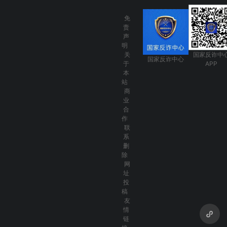
免
责
声
明
关
国家反诈中
国家反诈中心
于
APP
本
站
商
业
合
作
联
系
删
除
网
址
投
稿
友
情
链