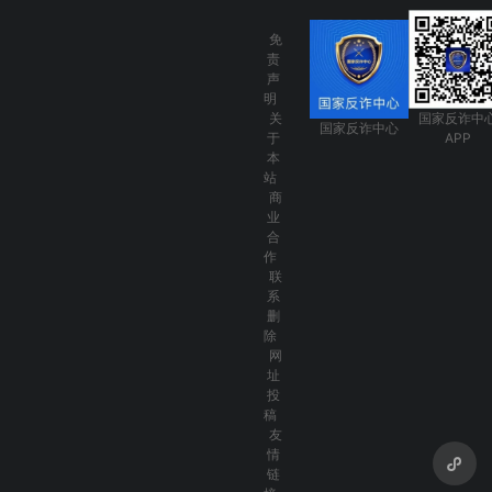
免
责
声
明
关
国家反诈中
国家反诈中心
于
APP
本
站
商
业
合
作
联
系
删
除
网
址
投
稿
友
情
链