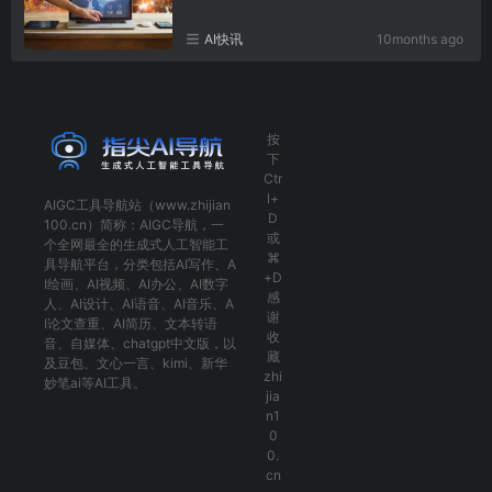
AI快讯
10months ago
按
下
Ctr
l+
AIGC工具导航
站（www.zhijian
D
100.cn）简称：
AIGC导航
，一
或
个全网最全的生成式人工智能工
⌘
具导航平台，分类包括
AI写作
、
A
+D
I绘画
、
AI视频
、
AI办公
、
AI数字
感
人
、
AI设计
、
AI语音
、
AI音乐
、
A
谢
I论文查重
、
AI简历
、
文本转语
收
音
、
自媒体
、
chatgpt中文版
，以
藏
及
豆包
、
文心一言
、
kimi
、
新华
zhi
妙笔ai
等AI工具。
jia
n1
0
0.
cn