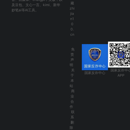
藏
及
豆包
、
文心一言
、
kimi
、
新华
zhi
妙笔ai
等AI工具。
jia
n1
0
0.
cn
免
责
声
明
关
国家反诈中
国家反诈中心
于
APP
本
站
商
业
合
作
联
系
删
除