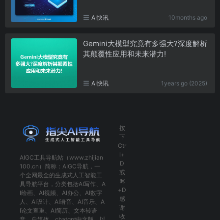
AI快讯
10months ago
Gemini大模型究竟有多强大?深度解析
其颠覆性应用和未来潜力!
AI快讯
1years go (2025)
按
下
Ctr
l+
AIGC工具导航
站（www.zhijian
D
100.cn）简称：
AIGC导航
，一
或
个全网最全的生成式人工智能工
⌘
具导航平台，分类包括
AI写作
、
A
+D
I绘画
、
AI视频
、
AI办公
、
AI数字
感
人
、
AI设计
、
AI语音
、
AI音乐
、
A
谢
I论文查重
、
AI简历
、
文本转语
收
音
、
自媒体
、
chatgpt中文版
，以