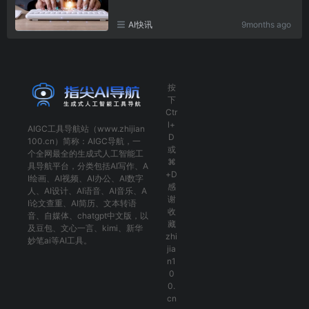
AI快讯
9months ago
按
下
Ctr
l+
AIGC工具导航
站（www.zhijian
D
100.cn）简称：
AIGC导航
，一
或
个全网最全的生成式人工智能工
⌘
具导航平台，分类包括
AI写作
、
A
+D
I绘画
、
AI视频
、
AI办公
、
AI数字
感
人
、
AI设计
、
AI语音
、
AI音乐
、
A
谢
I论文查重
、
AI简历
、
文本转语
收
音
、
自媒体
、
chatgpt中文版
，以
藏
及
豆包
、
文心一言
、
kimi
、
新华
zhi
妙笔ai
等AI工具。
jia
n1
0
0.
cn