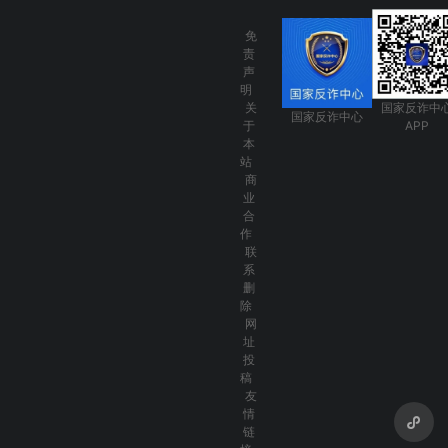
免
责
声
明
关
国家反诈中
国家反诈中心
于
APP
本
站
商
业
合
作
联
系
删
除
网
址
投
稿
友
情
链