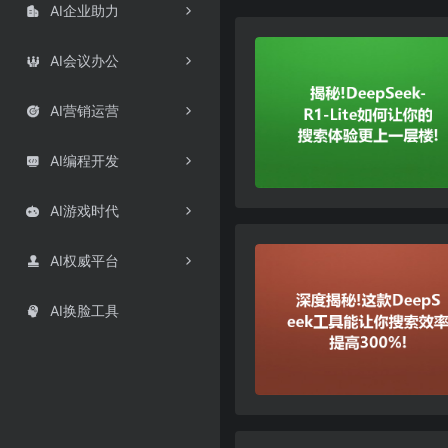
AI企业助力

AI会议办公

AI营销运营

AI编程开发

AI游戏时代

AI权威平台

AI换脸工具
