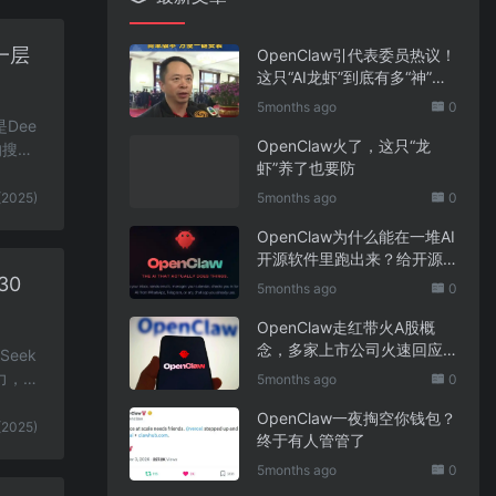
上一层
OpenClaw引代表委员热议！
这只“AI龙虾”到底有多“神”？
｜科技观察
5months ago
0
Dee
OpenClaw火了，这只“龙
的搜索
虾”养了也要防
(2025)
5months ago
0
OpenClaw为什么能在一堆AI
开源软件里跑出来？给开源
项目的三点启示
30
5months ago
0
OpenClaw走红带火A股概
念，多家上市公司火速回应
eek
业务布局
力，全
5months ago
0
OpenClaw一夜掏空你钱包？
(2025)
终于有人管管了
5months ago
0