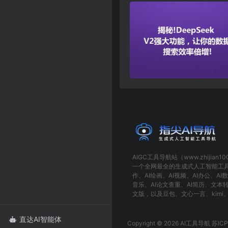
AIGC工具导航
站（www.zhijian1
一个全网最全的生成式人工智能工
作
、
AI绘画
、
AI视频
、
AI办公
、
AI
音乐
、
AI论文查重
、
AI简历
、
文本
文版
，以及
豆包
、
文心一言
、
kimi
直达AI智能体

Copyright © 2026 AI工具导航
苏IC