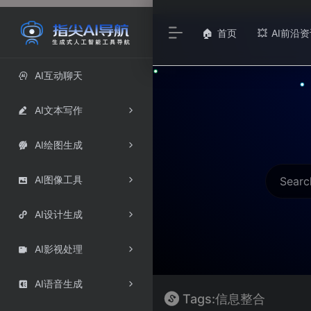
首页
AI前沿资
🏠
💥
AI互动聊天

AI文本写作

AI绘图生成

AI图像工具

AI设计生成

AI影视处理

AI语音生成

Tags:信息整合