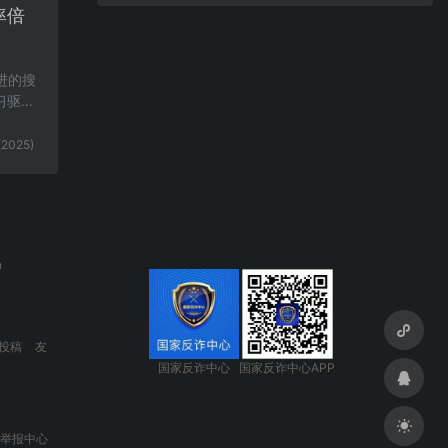
率倍
进的搜
习驱动
(2025)
n
投稿
友
国家反诈中心
国家反诈中心APP
息举报中心