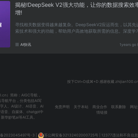
揭秘!DeepSeek V2强大功能，让你的数据搜索效
增!
寻找相关数据变得越来越复杂。DeepSeekV2应运而生，以其先
索技术和强大的功能，帮助用户高效地获取所需的信息。深度学
的搜索DeepSeekV2采用了深度学习算法，这不仅使搜……
AI快讯
1years go 
按下Ctrl+D或⌘+D 感谢收藏 zhijian100.c
00.cn）简称：
AIGC导航
，
具导航平台，分类包括
AI写
数字人
、
AI设计
、
AI语音
、
AI
免责声明
关于本站
商业合作
联系删除
网址
转语音
、
自媒体
、
chatgpt中
情链接
、
新华妙笔ai
等AI工具。
P备2023045497号-3
|
苏公网安备32132402000725号
|
12377违法和不良信