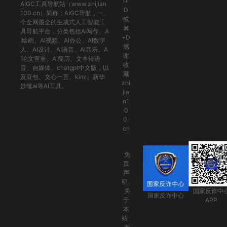
l+
AIGC工具导航
站（www.zhijian
D
100.cn）简称：
AIGC导航
，一
或
个全网最全的生成式人工智能工
⌘
具导航平台，分类包括
AI写作
、
A
+D
I绘画
、
AI视频
、
AI办公
、
AI数字
感
人
、
AI设计
、
AI语音
、
AI音乐
、
A
谢
I论文查重
、
AI简历
、
文本转语
收
音
、
自媒体
、
chatgpt中文版
，以
藏
及
豆包
、
文心一言
、
kimi
、
新华
zhi
妙笔ai
等AI工具。
jia
n1
0
0.
cn
免
责
声
明
关
国家反诈中
国家反诈中心
于
APP
本
站