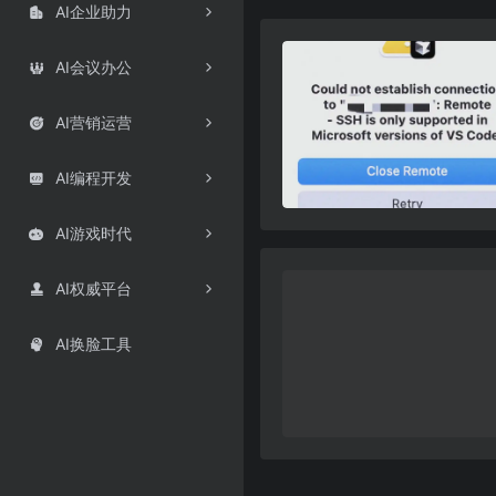
AI企业助力

AI会议办公

AI营销运营

AI编程开发

AI游戏时代

AI权威平台

AI换脸工具
