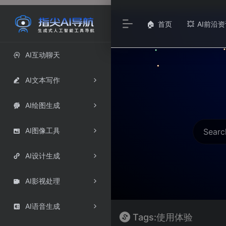
首页
AI前沿资
🏠
💥
AI互动聊天

AI文本写作

AI绘图生成

AI图像工具

AI设计生成

AI影视处理

AI语音生成

Tags:使用体验