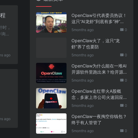
旅程
OpenClaw引代表委员热议！
这只“AI龙虾”到底有多“神”？
计时，
｜科技观察
5months ago
0
并询问
OpenClaw火了，这只“龙
虾”养了也要防
hs ago
5months ago
0
OpenClaw为什么能在一堆AI
开源软件里跑出来？给开源
项目的三点启示
5months ago
0
OpenClaw走红带火A股概
念，多家上市公司火速回应
业务布局
5months ago
0
OpenClaw一夜掏空你钱包？
hs ago
终于有人管管了
5months ago
0