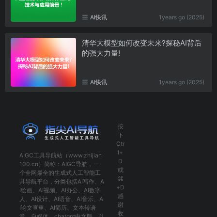
AI快讯
1years go (2025)
清华大模型如何改变未来?探秘AI背后
的强大力量!
AI快讯
1years go (2025)
按
下
Ctr
l+
AIGC工具导航
站（www.zhijian
D
100.cn）简称：
AIGC导航
，一
或
个全网最全的生成式人工智能工
⌘
具导航平台，分类包括
AI写作
、
A
+D
I绘画
、
AI视频
、
AI办公
、
AI数字
感
人
、
AI设计
、
AI语音
、
AI音乐
、
A
谢
I论文查重
、
AI简历
、
文本转语
收
音
、
自媒体
、
chatgpt中文版
，以