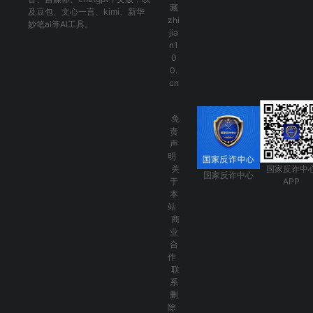
藏
及
豆包
、
文心一言
、
kimi
、
新华
zhi
妙笔ai
等AI工具。
jia
n1
0
0.
cn
免
责
声
明
关
国家反诈中
国家反诈中心
于
APP
本
站
商
业
合
作
联
系
删
除