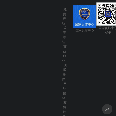
免
责
声
明
关
国家反诈中
国家反诈中心
于
APP
本
站
商
业
合
作
联
系
删
除
网
址
投
稿
友
情
链