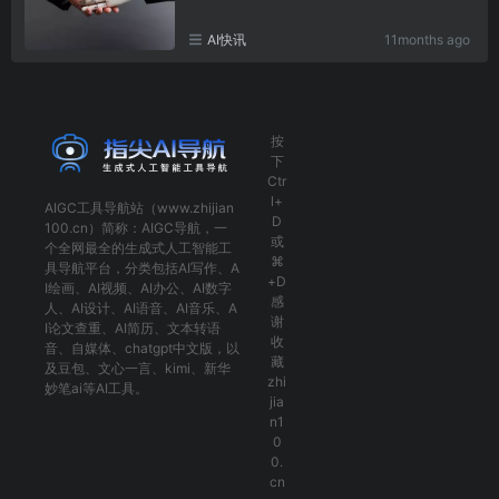
AI快讯
11months ago
按
下
Ctr
l+
AIGC工具导航
站（www.zhijian
D
100.cn）简称：
AIGC导航
，一
或
个全网最全的生成式人工智能工
⌘
具导航平台，分类包括
AI写作
、
A
+D
I绘画
、
AI视频
、
AI办公
、
AI数字
感
人
、
AI设计
、
AI语音
、
AI音乐
、
A
谢
I论文查重
、
AI简历
、
文本转语
收
音
、
自媒体
、
chatgpt中文版
，以
藏
及
豆包
、
文心一言
、
kimi
、
新华
zhi
妙笔ai
等AI工具。
jia
n1
0
0.
cn