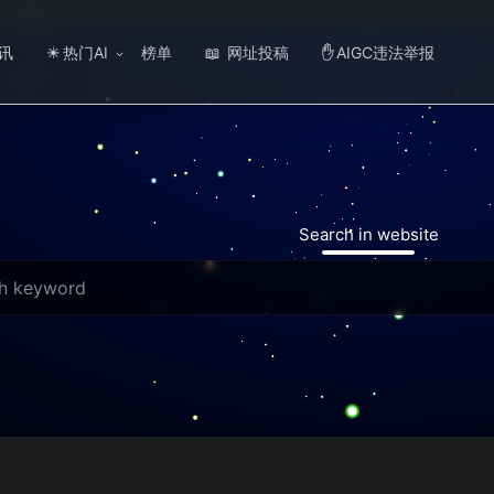
讯
热门AI
榜单
网址投稿
AIGC违法举报
☀
📖
✋
Search in website