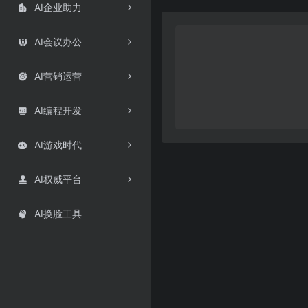
AI企业助力

AI会议办公

AI营销运营

AI编程开发

AI游戏时代

AI权威平台

AI换脸工具
