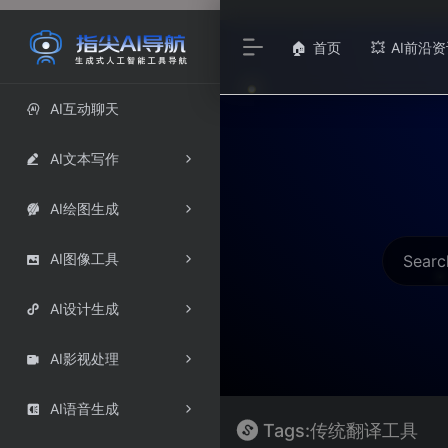
首页
AI前沿资
🏠
💥
AI互动聊天

AI文本写作

AI绘图生成

AI图像工具

AI设计生成

AI影视处理

AI语音生成

Tags:传统翻译工具