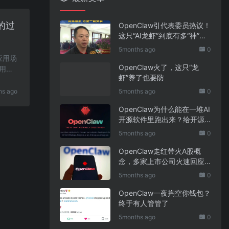
的过
OpenClaw引代表委员热议！
这只“AI龙虾”到底有多“神”？
｜科技观察
5months ago
0
应用场
OpenClaw火了，这只“龙
应用？
虾”养了也要防
hs ago
5months ago
0
OpenClaw为什么能在一堆AI
开源软件里跑出来？给开源
项目的三点启示
5months ago
0
OpenClaw走红带火A股概
念，多家上市公司火速回应
业务布局
5months ago
0
OpenClaw一夜掏空你钱包？
终于有人管管了
5months ago
0