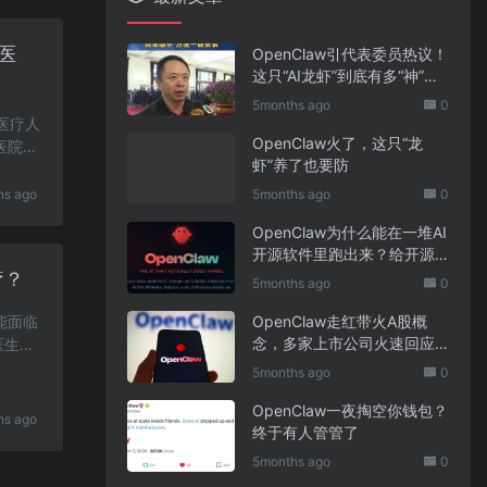
医
OpenClaw引代表委员热议！
这只“AI龙虾”到底有多“神”？
｜科技观察
5months ago
0
能医疗人
OpenClaw火了，这只“龙
医院更
虾”养了也要防
hs ago
5months ago
0
OpenClaw为什么能在一堆AI
开源软件里跑出来？给开源
项目的三点启示
疗？
5months ago
0
可能面临
OpenClaw走红带火A股概
念，多家上市公司火速回应
医生大
业务布局
5months ago
0
OpenClaw一夜掏空你钱包？
hs ago
终于有人管管了
5months ago
0