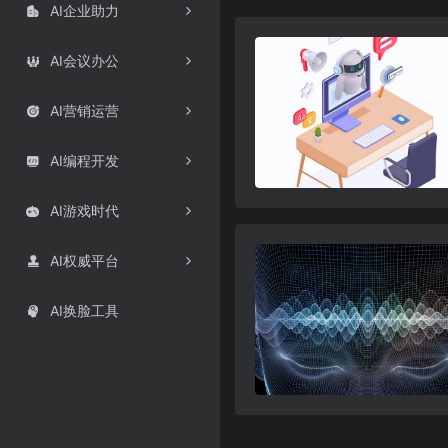
AI企业助力

AI会议办公

AI营销运营

AI编程开发

AI游戏时代

AI权威平台

AI换脸工具
