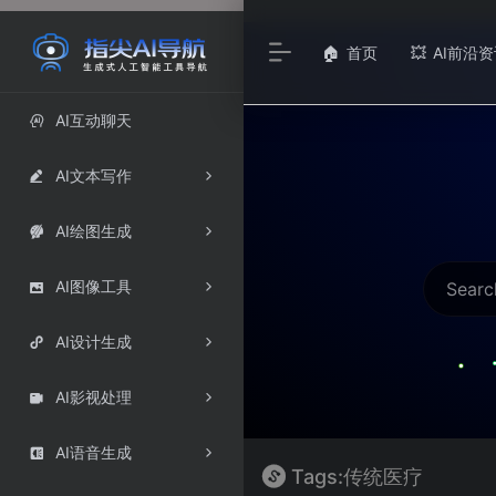
首页
AI前沿资
🏠
💥
AI互动聊天

AI文本写作

AI绘图生成

AI图像工具

AI设计生成

AI影视处理

AI语音生成

Tags:传统医疗