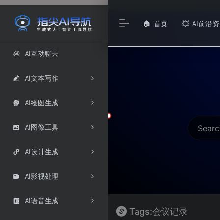
首页
AI前沿资
🏠
💥
AI互动聊天

AI文本写作

AI绘图生成

AI图像工具

AI设计生成

AI影视处理

AI语音生成

Tags:会议记录