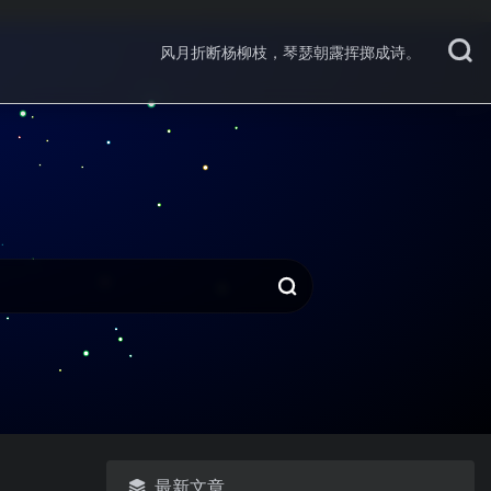
风月折断杨柳枝，琴瑟朝露挥掷成诗。
最新文章