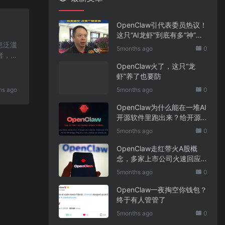
OpenClaw引代表委员热议！
这只“AI龙虾”到底有多“神”？
息泛滥
｜科技观察
5months ago
0
者，我
OpenClaw火了，这只“龙
虾”养了也要防
hs ago
5months ago
0
OpenClaw为什么能在一堆AI
开源软件里跑出来？给开源
项目的三点启示
5months ago
0
OpenClaw走红带火A股概
念，多家上市公司火速回应
业务布局
5months ago
0
OpenClaw一夜掏空你钱包？
终于有人管管了
5months ago
0