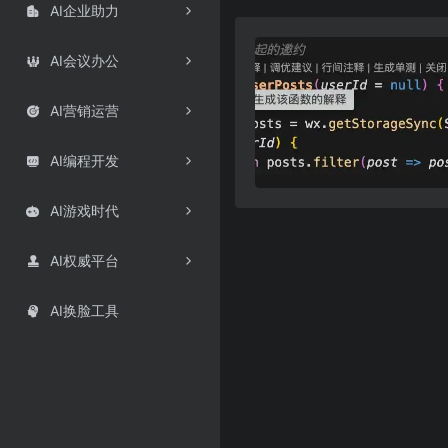
AI企业助力

AI会议办公

AI营销运营

AI编程开发

AI游戏时代

AI权威平台

AI换脸工具
