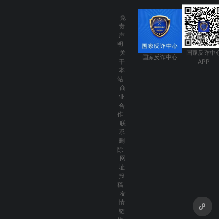
免
责
声
明
关
国家反诈中
国家反诈中心
于
APP
本
站
商
业
合
作
联
系
删
除
网
址
投
稿
友
情
链