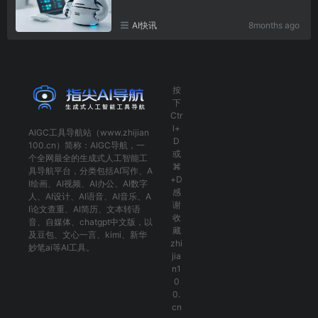
AI快讯
8months ago
按
下
Ctr
l+
AIGC工具导航
站（www.zhijian
D
100.cn）简称：
AIGC导航
，一
或
个全网最全的生成式人工智能工
⌘
具导航平台，分类包括
AI写作
、
A
+D
I绘画
、
AI视频
、
AI办公
、
AI数字
感
人
、
AI设计
、
AI语音
、
AI音乐
、
A
谢
I论文查重
、
AI简历
、
文本转语
收
音
、
自媒体
、
chatgpt中文版
，以
藏
及
豆包
、
文心一言
、
kimi
、
新华
zhi
妙笔ai
等AI工具。
jia
n1
0
0.
cn