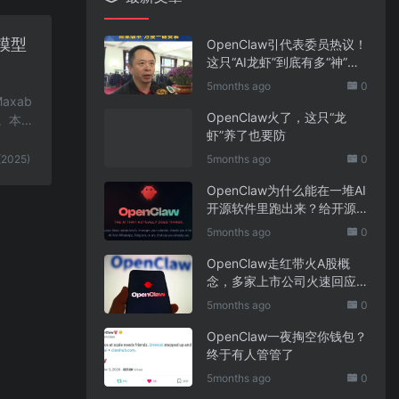
的模型
OpenClaw引代表委员热议！
这只“AI龙虾”到底有多“神”？
｜科技观察
5months ago
0
xab
OpenClaw火了，这只“龙
。本
虾”养了也要防
(2025)
5months ago
0
OpenClaw为什么能在一堆AI
开源软件里跑出来？给开源
项目的三点启示
5months ago
0
OpenClaw走红带火A股概
念，多家上市公司火速回应
业务布局
5months ago
0
OpenClaw一夜掏空你钱包？
终于有人管管了
5months ago
0