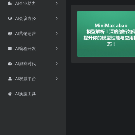
AI企业助力

AI会议办公

AI营销运营

AI编程开发

AI游戏时代

AI权威平台

AI换脸工具
