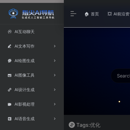
首页
AI前沿资
🏠
💥
AI互动聊天

AI文本写作

AI绘图生成

AI图像工具

AI设计生成

AI影视处理

AI语音生成

Tags:优化