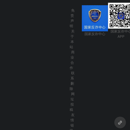
免
责
声
明
关
国家反诈中
国家反诈中心
于
APP
本
站
商
业
合
作
联
系
删
除
网
址
投
稿
友
情
链