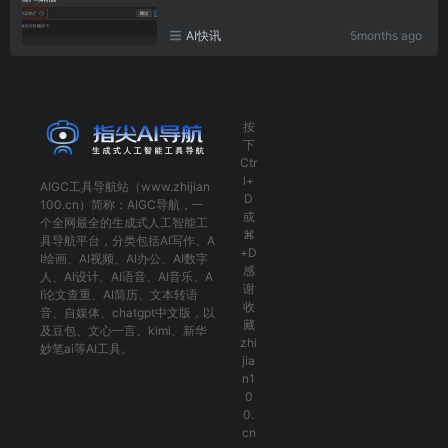
AI快讯
5months ago
按
下
Ctr
l+
AIGC工具导航
站（www.zhijian
D
100.cn）简称：
AIGC导航
，一
或
个全网最全的生成式人工智能工
⌘
具导航平台，分类包括
AI写作
、
A
+D
I绘画
、
AI视频
、
AI办公
、
AI数字
感
人
、
AI设计
、
AI语音
、
AI音乐
、
A
谢
I论文查重
、
AI简历
、
文本转语
收
音
、
自媒体
、
chatgpt中文版
，以
藏
及
豆包
、
文心一言
、
kimi
、
新华
zhi
妙笔ai
等AI工具。
jia
n1
0
0.
cn