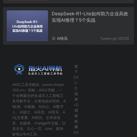
DeepSeek-R1-Lite如何助力企业高效
实现AI推理？5个实战
AI快讯
1years go (2025)
按
下
Ctr
l+
AIGC工具导航
站（www.zhijian
D
100.cn）简称：
AIGC导航
，一
或
个全网最全的生成式人工智能工
⌘
具导航平台，分类包括
AI写作
、
A
+D
I绘画
、
AI视频
、
AI办公
、
AI数字
感
人
、
AI设计
、
AI语音
、
AI音乐
、
A
谢
I论文查重
、
AI简历
、
文本转语
收
音
、
自媒体
、
chatgpt中文版
，以
藏
及
豆包
、
文心一言
、
kimi
、
新华
zhi
妙笔ai
等AI工具。