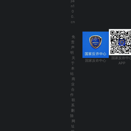
jia
n1
0
0.
cn
免
责
声
明
关
国家反诈中
国家反诈中心
于
APP
本
站
商
业
合
作
联
系
删
除
网
址