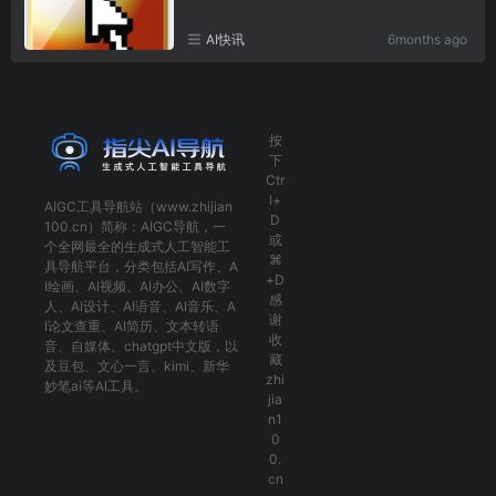
AI快讯
6months ago
按
下
Ctr
l+
AIGC工具导航
站（www.zhijian
D
100.cn）简称：
AIGC导航
，一
或
个全网最全的生成式人工智能工
⌘
具导航平台，分类包括
AI写作
、
A
+D
I绘画
、
AI视频
、
AI办公
、
AI数字
感
人
、
AI设计
、
AI语音
、
AI音乐
、
A
谢
I论文查重
、
AI简历
、
文本转语
收
音
、
自媒体
、
chatgpt中文版
，以
藏
及
豆包
、
文心一言
、
kimi
、
新华
zhi
妙笔ai
等AI工具。
jia
n1
0
0.
cn