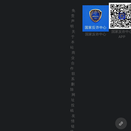
免
责
声
明
关
国家反诈中
国家反诈中心
于
APP
本
站
商
业
合
作
联
系
删
除
网
址
投
稿
友
情
链