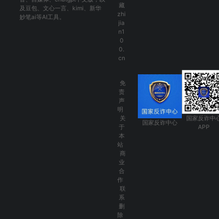
藏
及
豆包
、
文心一言
、
kimi
、
新华
zhi
妙笔ai
等AI工具。
jia
n1
0
0.
cn
免
责
声
明
关
国家反诈中
国家反诈中心
于
APP
本
站
商
业
合
作
联
系
删
除