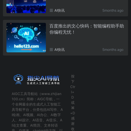
AI快讯
5months ago
百度推出的文心快码：智能编程助手助
你编程无忧！
AI快讯
5months ago
按
下
Ctr
l+
AIGC工具导航
站（www.zhijian
D
100.cn）简称：
AIGC导航
，一
或
个全网最全的生成式人工智能工
⌘
具导航平台，分类包括
AI写作
、
A
+D
I绘画
、
AI视频
、
AI办公
、
AI数字
感
人
、
AI设计
、
AI语音
、
AI音乐
、
A
谢
I论文查重
、
AI简历
、
文本转语
收
音
、
自媒体
、
chatgpt中文版
，以