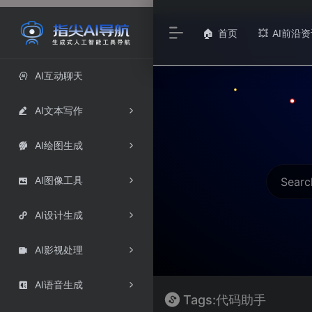
首页
AI前沿资
🏠
💥
AI互动聊天

AI文本写作

AI绘图生成

AI图像工具

AI设计生成

AI影视处理

AI语音生成

Tags:代码助手