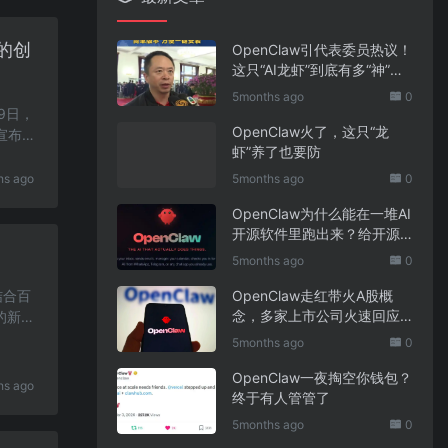
的创
OpenClaw引代表委员热议！
这只“AI龙虾”到底有多“神”？
｜科技观察
5months ago
0
9日，
OpenClaw火了，这只“龙
度宣布其
虾”养了也要防
hs ago
5months ago
0
OpenClaw为什么能在一堆AI
开源软件里跑出来？给开源
项目的三点启示
5months ago
0
结合百
OpenClaw走红带火A股概
念，多家上市公司火速回应
的新一
业务布局
5months ago
0
OpenClaw一夜掏空你钱包？
hs ago
终于有人管管了
5months ago
0