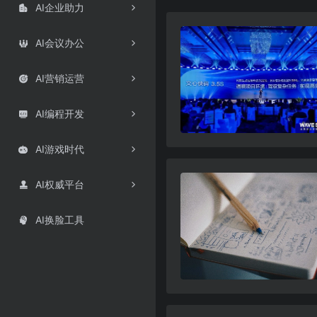
AI企业助力

AI会议办公

AI营销运营

AI编程开发

AI游戏时代

AI权威平台

AI换脸工具
