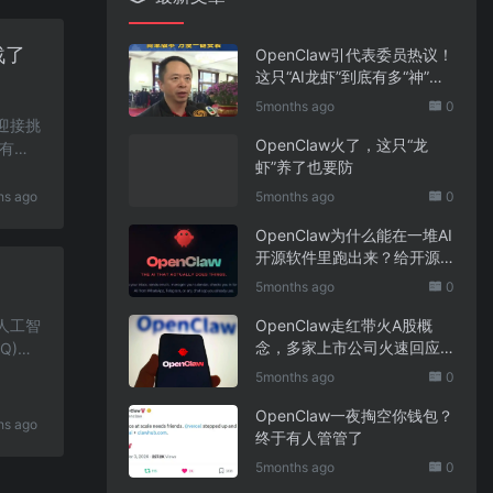
战了
OpenClaw引代表委员热议！
这只“AI龙虾”到底有多“神”？
｜科技观察
5months ago
0
备迎接挑
OpenClaw火了，这只“龙
会有如
虾”养了也要防
hs ago
5months ago
0
OpenClaw为什么能在一堆AI
开源软件里跑出来？给开源
项目的三点启示
5months ago
0
对人工智
OpenClaw走红带火A股概
念，多家上市公司火速回应
Q)如
业务布局
5months ago
0
OpenClaw一夜掏空你钱包？
hs ago
终于有人管管了
5months ago
0