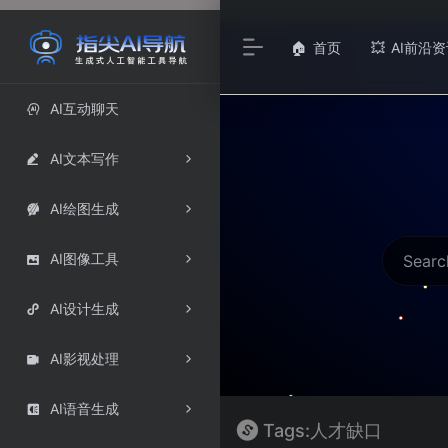
首页
AI前沿资
🏠
💥
AI互动聊天

AI文本写作

AI绘图生成

AI图像工具

AI设计生成

AI影视处理

AI语音生成

Tags:人才缺口