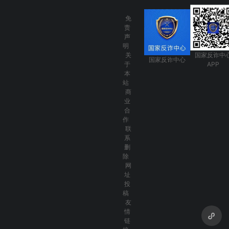
免
责
声
明
关
国家反诈中
国家反诈中心
于
APP
本
站
商
业
合
作
联
系
删
除
网
址
投
稿
友
情
链