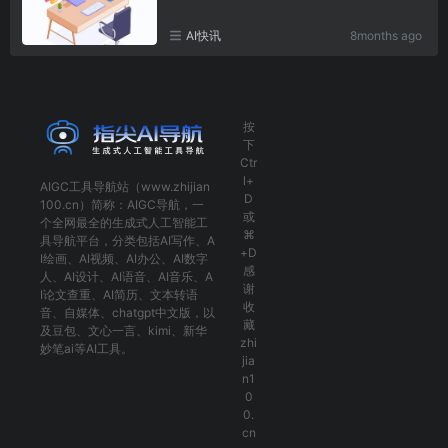
AI快讯
8months ago
按
下
Ctr
l+
AIGC工具导航
站（www.zhijian
D
100.cn）简称：
AIGC导航
，一
或
个全网最全的生成式人工智能工
⌘
具导航平台，分类包括
AI写作
、
A
+D
I绘画
、
AI视频
、
AI办公
、
AI数字
感
人
、
AI设计
、
AI语音
、
AI音乐
、
A
谢
I论文查重
、
AI简历
、
文本转语
收
音
、
自媒体
、
chatgpt中文版
，以
藏
及
豆包
、
文心一言
、
kimi
、
新华
zhi
妙笔ai
等AI工具。
jia
n1
0
0.
cn