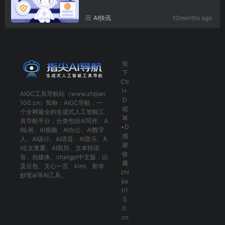
AI快讯
10months ago
按
下
Ctr
l+
AIGC工具导航
站（www.zhijian
D
100.cn）简称：
AIGC导航
，一
或
个全网最全的生成式人工智能工
⌘
具导航平台，分类包括
AI写作
、
A
+D
I绘画
、
AI视频
、
AI办公
、
AI数字
感
人
、
AI设计
、
AI语音
、
AI音乐
、
A
谢
I论文查重
、
AI简历
、
文本转语
收
音
、
自媒体
、
chatgpt中文版
，以
藏
及
豆包
、
文心一言
、
kimi
、
新华
zhi
妙笔ai
等AI工具。
jia
n1
0
0.
cn