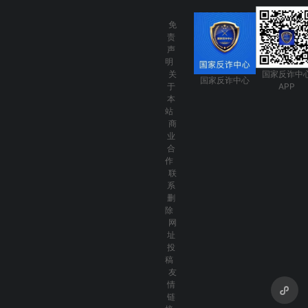
免
责
声
明
关
国家反诈中
国家反诈中心
于
APP
本
站
商
业
合
作
联
系
删
除
网
址
投
稿
友
情
链