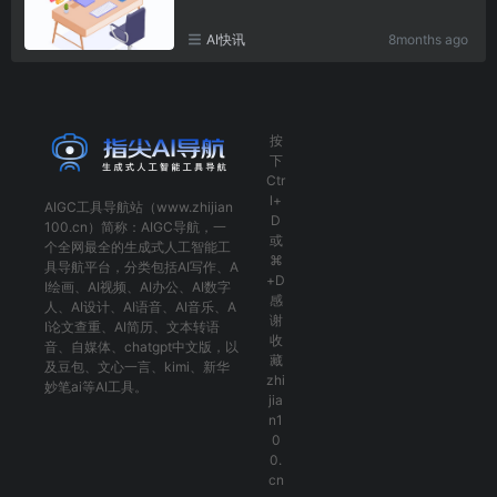
AI快讯
8months ago
按
下
Ctr
l+
AIGC工具导航
站（www.zhijian
D
100.cn）简称：
AIGC导航
，一
或
个全网最全的生成式人工智能工
⌘
具导航平台，分类包括
AI写作
、
A
+D
I绘画
、
AI视频
、
AI办公
、
AI数字
感
人
、
AI设计
、
AI语音
、
AI音乐
、
A
谢
I论文查重
、
AI简历
、
文本转语
收
音
、
自媒体
、
chatgpt中文版
，以
藏
及
豆包
、
文心一言
、
kimi
、
新华
zhi
妙笔ai
等AI工具。
jia
n1
0
0.
cn