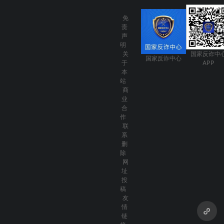
免
责
声
明
关
国家反诈中
国家反诈中心
于
APP
本
站
商
业
合
作
联
系
删
除
网
址
投
稿
友
情
链