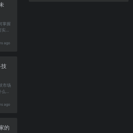
未
如何掌握
何实际
hs ago
科技
现状市场
什么技
hs ago
家的