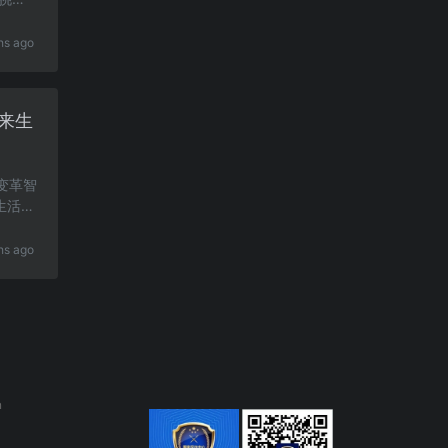
hs ago
来生
的变革智
生活将
hs ago
n