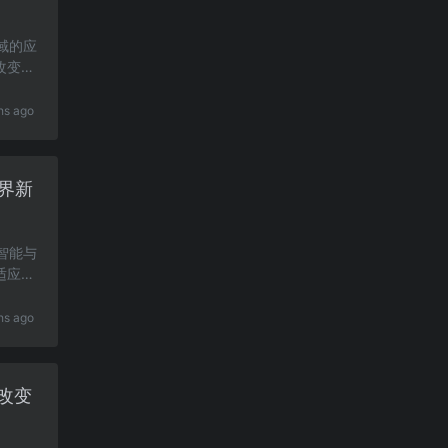
领域的应
改变教
hs ago
界新
工智能与
适应人
hs ago
改变