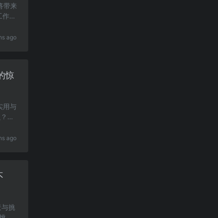
I将带来
工作
hs ago
的惊
实用与
么？使
hs ago
不
景与挑
和挑战