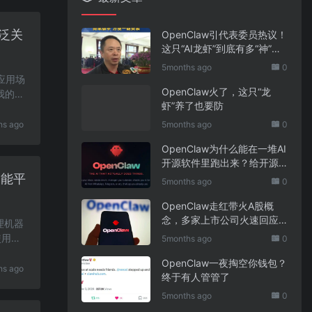
泛关
OpenClaw引代表委员热议！
这只“AI龙虾”到底有多“神”？
｜科技观察
5months ago
0
I应用场
OpenClaw火了，这只“龙
我的职
虾”养了也要防
hs ago
5months ago
0
OpenClaw为什么能在一堆AI
开源软件里跑出来？给开源
项目的三点启示
智能平
5months ago
0
OpenClaw走红带火A股概
念，多家上市公司火速回应
理机器
业务布局
使用？
5months ago
0
OpenClaw一夜掏空你钱包？
hs ago
终于有人管管了
5months ago
0