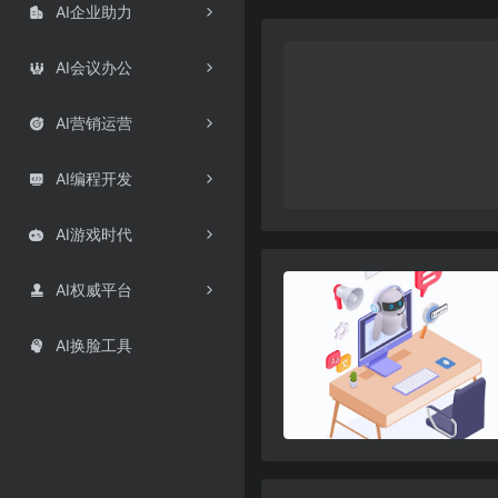
AI企业助力

AI会议办公

AI营销运营

AI编程开发

AI游戏时代

AI权威平台

AI换脸工具
