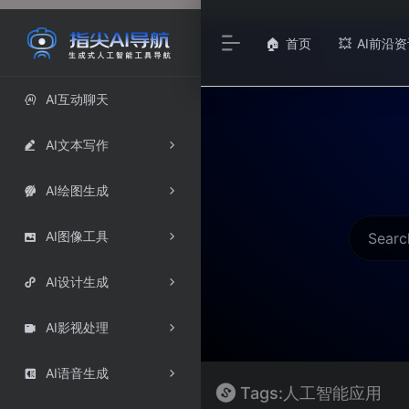
首页
AI前沿资
🏠
💥
AI互动聊天

AI文本写作

AI绘图生成

AI图像工具

AI设计生成

AI影视处理

AI语音生成

Tags:人工智能应用