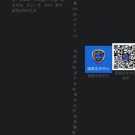
藏
及
豆包
、
文心一言
、
kimi
、
新华
zhi
妙笔ai
等AI工具。
jia
n1
0
0.
cn
免
责
声
明
关
国家反诈中
国家反诈中心
于
APP
本
站
商
业
合
作
联
系
删
除