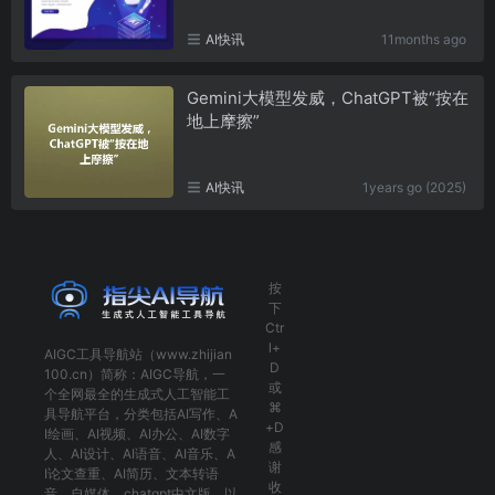
AI快讯
11months ago
Gemini大模型发威，ChatGPT被“按在
地上摩擦”
AI快讯
1years go (2025)
按
下
Ctr
l+
AIGC工具导航
站（www.zhijian
D
100.cn）简称：
AIGC导航
，一
或
个全网最全的生成式人工智能工
⌘
具导航平台，分类包括
AI写作
、
A
+D
I绘画
、
AI视频
、
AI办公
、
AI数字
感
人
、
AI设计
、
AI语音
、
AI音乐
、
A
谢
I论文查重
、
AI简历
、
文本转语
收
音
、
自媒体
、
chatgpt中文版
，以