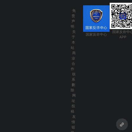
免
责
声
明
关
国家反诈中
国家反诈中心
于
APP
本
站
商
业
合
作
联
系
删
除
网
址
投
稿
友
情
链