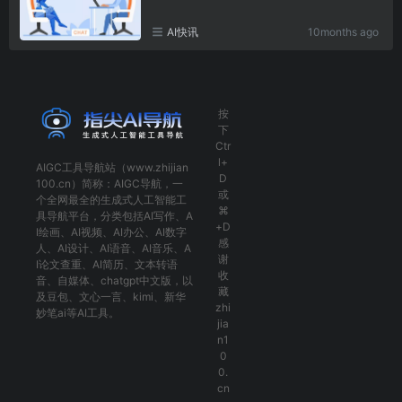
AI快讯
10months ago
按
下
Ctr
l+
AIGC工具导航
站（www.zhijian
D
100.cn）简称：
AIGC导航
，一
或
个全网最全的生成式人工智能工
⌘
具导航平台，分类包括
AI写作
、
A
+D
I绘画
、
AI视频
、
AI办公
、
AI数字
感
人
、
AI设计
、
AI语音
、
AI音乐
、
A
谢
I论文查重
、
AI简历
、
文本转语
收
音
、
自媒体
、
chatgpt中文版
，以
藏
及
豆包
、
文心一言
、
kimi
、
新华
zhi
妙笔ai
等AI工具。
jia
n1
0
0.
cn