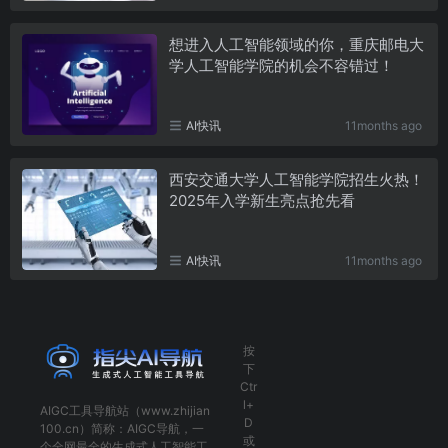
想进入人工智能领域的你，重庆邮电大
学人工智能学院的机会不容错过！
AI快讯
11months ago
西安交通大学人工智能学院招生火热！
2025年入学新生亮点抢先看
AI快讯
11months ago
按
下
Ctr
l+
AIGC工具导航
站（www.zhijian
D
100.cn）简称：
AIGC导航
，一
或
个全网最全的生成式人工智能工