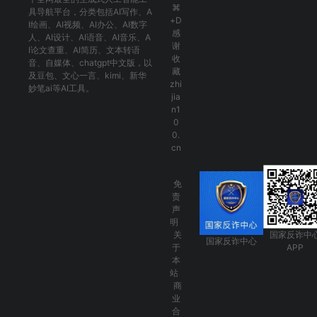
⌘
具导航平台，分类包括
AI写作
、
A
+D
I绘画
、
AI视频
、
AI办公
、
AI数字
感
人
、
AI设计
、
AI语音
、
AI音乐
、
A
谢
I论文查重
、
AI简历
、
文本转语
收
音
、
自媒体
、
chatgpt中文版
，以
藏
及
豆包
、
文心一言
、
kimi
、
新华
zhi
妙笔ai
等AI工具。
jia
n1
0
0.
cn
免
责
声
明
关
国家反诈中
国家反诈中心
于
APP
本
站
商
业
合