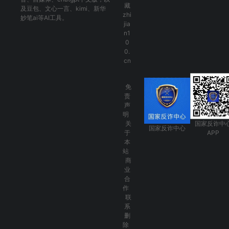
藏
及
豆包
、
文心一言
、
kimi
、
新华
zhi
妙笔ai
等AI工具。
jia
n1
0
0.
cn
免
责
声
明
关
国家反诈中
国家反诈中心
于
APP
本
站
商
业
合
作
联
系
删
除