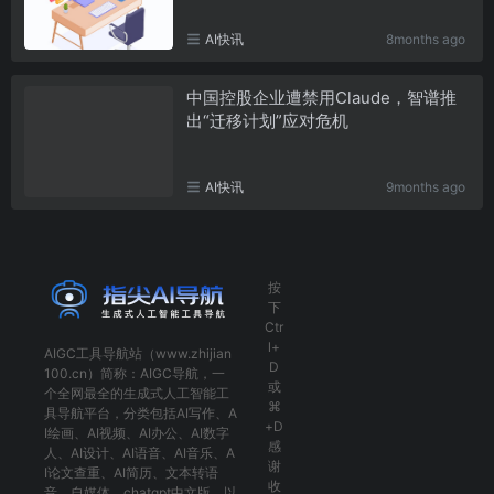
AI快讯
8months ago
中国控股企业遭禁用Claude，智谱推
出“迁移计划”应对危机
AI快讯
9months ago
按
下
Ctr
l+
AIGC工具导航
站（www.zhijian
D
100.cn）简称：
AIGC导航
，一
或
个全网最全的生成式人工智能工
⌘
具导航平台，分类包括
AI写作
、
A
+D
I绘画
、
AI视频
、
AI办公
、
AI数字
感
人
、
AI设计
、
AI语音
、
AI音乐
、
A
谢
I论文查重
、
AI简历
、
文本转语
收
音
、
自媒体
、
chatgpt中文版
，以