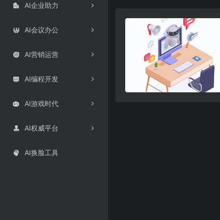
AI企业助力

AI会议办公

AI营销运营

AI编程开发

AI游戏时代

AI权威平台

AI换脸工具
