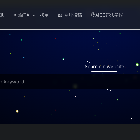
讯
热门AI
榜单
网址投稿
AIGC违法举报
☀
📖
✋
Search in website