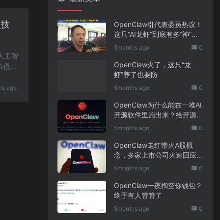
项技
OpenClaw引代表委员热议！
这只“AI龙虾”到底有多“神”？
｜科技观察
5months ago
0
秘人工智
OpenClaw火了，这只“龙
会侵犯
虾”养了也要防
hs ago
5months ago
0
OpenClaw为什么能在一堆AI
开源软件里跑出来？给开源
项目的三点启示
5months ago
0
OpenClaw走红带火A股概
念，多家上市公司火速回应
业务布局
5months ago
0
OpenClaw一夜掏空你钱包？
终于有人管管了
5months ago
0