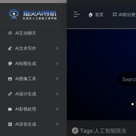
首页
AI前沿资
🏠
💥
AI互动聊天

AI文本写作

AI绘图生成

AI图像工具

AI设计生成

AI影视处理

AI语音生成

Tags:人工智能医生