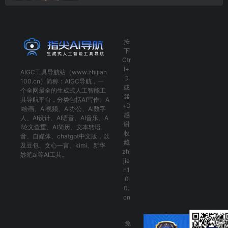
按
下
Ctr
l+
AIGC工具导航
站（www.zhijian
D
100.cn）简称：
AIGC导航
，一
或
个全网最全的生成式人工智能工
⌘
具导航平台，分类包括
AI写作
、
A
+D
I绘画
、
AI视频
、
AI办公
、
AI数字
感
人
、
AI设计
、
AI语音
、
AI音乐
、
A
谢
I论文查重
、
AI简历
、
文本转语
收
音
、
自媒体
、
chatgpt中文版
，以
藏
及
豆包
、
文心一言
、
kimi
、
新华
zhi
妙笔ai
等AI工具。
jia
n1
0
0.
cn
免