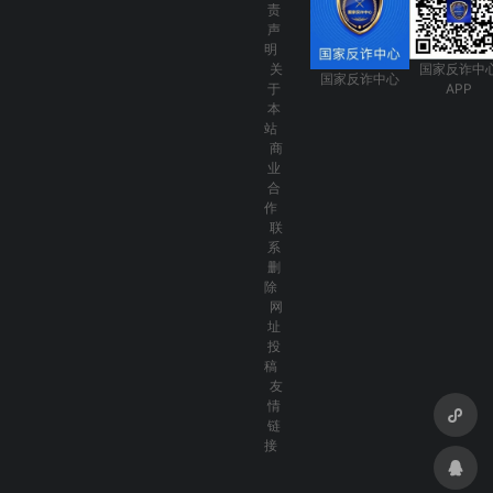
责
声
明
关
国家反诈中
国家反诈中心
于
APP
本
站
商
业
合
作
联
系
删
除
网
址
投
稿
友
情
链
接