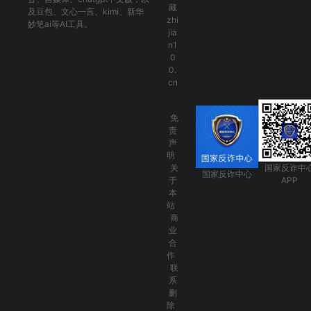
藏
及
豆包
、
文心一言
、
kimi
、
新华
zhi
妙笔ai
等AI工具。
jia
n1
0
0.
cn
免
责
声
明
关
国家反诈中
国家反诈中心
于
APP
本
站
商
业
合
作
联
系
删
除