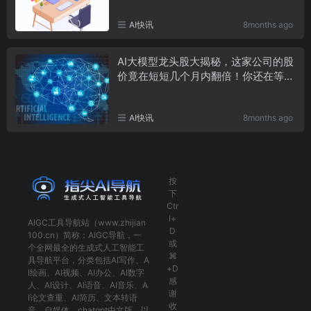
AI快讯
8months ago
AI大模型龙头股大揭秘，这家公司的股
价竟在短短几个月内翻倍！你还在等什
么？
AI快讯
8months ago
按
下
Ctr
l+
AIGC工具导航
站（www.zhijian
D
100.cn）简称：
AIGC导航
，一
或
个全网最全的生成式人工智能工
⌘
具导航平台，分类包括
AI写作
、
A
+D
I绘画
、
AI视频
、
AI办公
、
AI数字
感
人
、
AI设计
、
AI语音
、
AI音乐
、
A
谢
I论文查重
、
AI简历
、
文本转语
收
音
、
自媒体
、
chatgpt中文版
，以