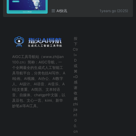
AI快讯
1years go (2025)
按
下
Ctr
l+
AIGC工具导航
站（www.zhijian
D
100.cn）简称：
AIGC导航
，一
或
个全网最全的生成式人工智能工
⌘
具导航平台，分类包括
AI写作
、
A
+D
I绘画
、
AI视频
、
AI办公
、
AI数字
感
人
、
AI设计
、
AI语音
、
AI音乐
、
A
谢
I论文查重
、
AI简历
、
文本转语
收
音
、
自媒体
、
chatgpt中文版
，以
藏
及
豆包
、
文心一言
、
kimi
、
新华
zhi
妙笔ai
等AI工具。
jia
n1
0
0.
cn