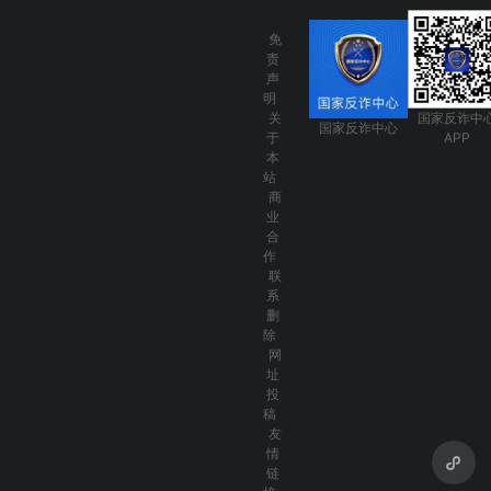
免
责
声
明
关
国家反诈中
国家反诈中心
于
APP
本
站
商
业
合
作
联
系
删
除
网
址
投
稿
友
情
链