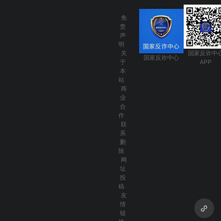
免
责
声
明
关
国家反诈中
国家反诈中心
于
APP
本
站
商
业
合
作
联
系
删
除
网
址
投
稿
友
情
链