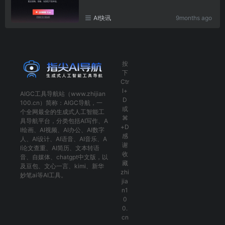
AI快讯
9months ago
按
下
Ctr
l+
AIGC工具导航
站（www.zhijian
D
100.cn）简称：
AIGC导航
，一
或
个全网最全的生成式人工智能工
⌘
具导航平台，分类包括
AI写作
、
A
+D
I绘画
、
AI视频
、
AI办公
、
AI数字
感
人
、
AI设计
、
AI语音
、
AI音乐
、
A
谢
I论文查重
、
AI简历
、
文本转语
收
音
、
自媒体
、
chatgpt中文版
，以
藏
及
豆包
、
文心一言
、
kimi
、
新华
zhi
妙笔ai
等AI工具。
jia
n1
0
0.
cn