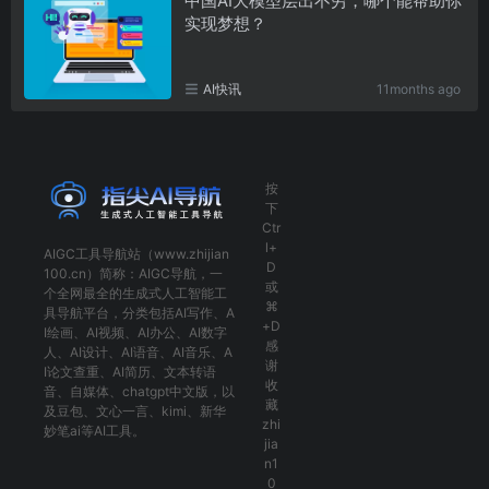
中国AI大模型层出不穷，哪个能帮助你
实现梦想？
AI快讯
11months ago
按
下
Ctr
l+
AIGC工具导航
站（www.zhijian
D
100.cn）简称：
AIGC导航
，一
或
个全网最全的生成式人工智能工
⌘
具导航平台，分类包括
AI写作
、
A
+D
I绘画
、
AI视频
、
AI办公
、
AI数字
感
人
、
AI设计
、
AI语音
、
AI音乐
、
A
谢
I论文查重
、
AI简历
、
文本转语
收
音
、
自媒体
、
chatgpt中文版
，以
藏
及
豆包
、
文心一言
、
kimi
、
新华
zhi
妙笔ai
等AI工具。
jia
n1
0