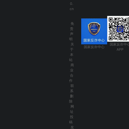
0.
cn
免
责
声
明
关
国家反诈中
国家反诈中心
于
APP
本
站
商
业
合
作
联
系
删
除
网
址
投
稿
友