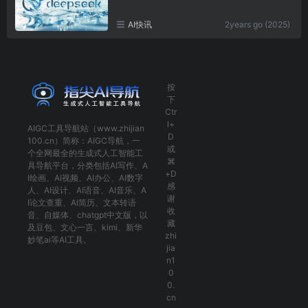
AI快讯
2years go (2025)
按
下
Ctr
l+
AIGC工具导航
站（www.zhijian
D
100.cn）简称：
AIGC导航
，一
或
个全网最全的生成式人工智能工
⌘
具导航平台，分类包括
AI写作
、
A
+D
I绘画
、
AI视频
、
AI办公
、
AI数字
感
人
、
AI设计
、
AI语音
、
AI音乐
、
A
谢
I论文查重
、
AI简历
、
文本转语
收
音
、
自媒体
、
chatgpt中文版
，以
藏
及
豆包
、
文心一言
、
kimi
、
新华
zhi
妙笔ai
等AI工具。
jia
n1
0
0.
cn