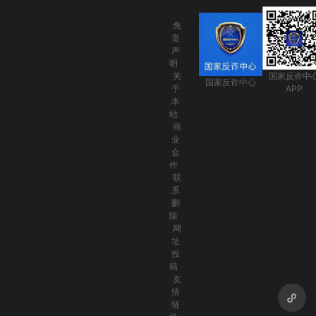
免
责
声
明
关
国家反诈中
国家反诈中心
于
APP
本
站
商
业
合
作
联
系
删
除
网
址
投
稿
友
情
链