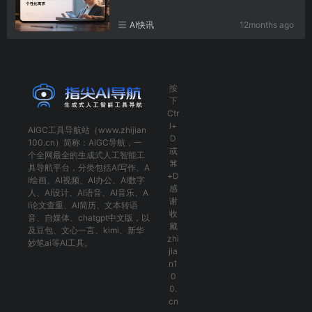
AI快讯
12months ago
按
下
Ctr
l+
AIGC工具导航
站（www.zhijian
D
100.cn）简称：
AIGC导航
，一
或
个全网最全的生成式人工智能工
⌘
具导航平台，分类包括
AI写作
、
A
+D
I绘画
、
AI视频
、
AI办公
、
AI数字
感
人
、
AI设计
、
AI语音
、
AI音乐
、
A
谢
I论文查重
、
AI简历
、
文本转语
收
音
、
自媒体
、
chatgpt中文版
，以
藏
及
豆包
、
文心一言
、
kimi
、
新华
zhi
妙笔ai
等AI工具。
jia
n1
0
0.
cn