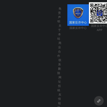
免
责
声
明
关
国家反诈中
国家反诈中心
于
APP
本
站
商
业
合
作
联
系
删
除
网
址
投
稿
友
情
链