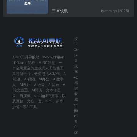
AI快讯
1years go (2025)
按
下
Ctr
l+
AIGC工具导航
站（www.zhijian
D
100.cn）简称：
AIGC导航
，一
或
个全网最全的生成式人工智能工
⌘
具导航平台，分类包括
AI写作
、
A
+D
I绘画
、
AI视频
、
AI办公
、
AI数字
感
人
、
AI设计
、
AI语音
、
AI音乐
、
A
谢
I论文查重
、
AI简历
、
文本转语
收
音
、
自媒体
、
chatgpt中文版
，以
藏
及
豆包
、
文心一言
、
kimi
、
新华
zhi
妙笔ai
等AI工具。
jia
n1
0
0.
cn