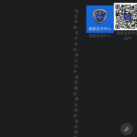
免
责
声
明
关
国家反诈中
国家反诈中心
于
APP
本
站
商
业
合
作
联
系
删
除
网
址
投
稿
友
情
链