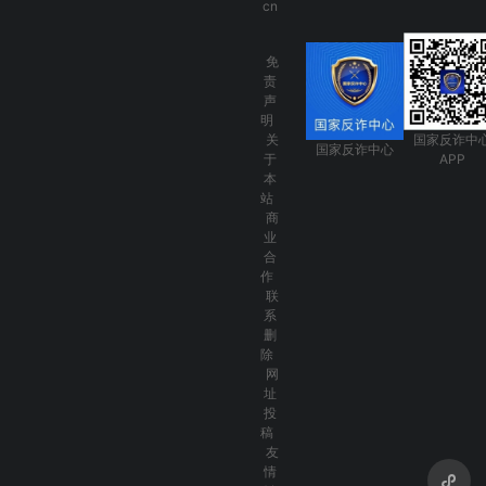
cn
免
责
声
明
关
国家反诈中
国家反诈中心
于
APP
本
站
商
业
合
作
联
系
删
除
网
址
投
稿
友
情