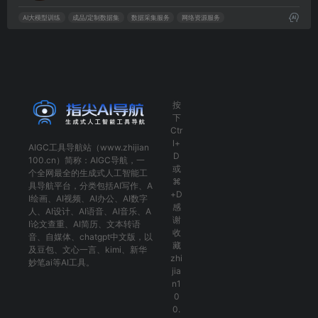
AI大模型训练
成品/定制数据集
数据采集服务
网络资源服务
按
下
Ctr
l+
AIGC工具导航
站（www.zhijian
D
100.cn）简称：
AIGC导航
，一
或
个全网最全的生成式人工智能工
⌘
具导航平台，分类包括
AI写作
、
A
+D
I绘画
、
AI视频
、
AI办公
、
AI数字
感
人
、
AI设计
、
AI语音
、
AI音乐
、
A
谢
I论文查重
、
AI简历
、
文本转语
收
音
、
自媒体
、
chatgpt中文版
，以
藏
及
豆包
、
文心一言
、
kimi
、
新华
zhi
妙笔ai
等AI工具。
jia
n1
0
0.