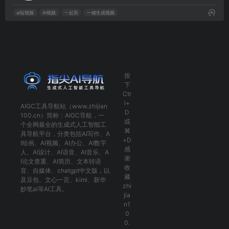
ai短视频
AI视频
一起剪
一键生成视频
按
下
Ctr
l+
AIGC工具导航
站（www.zhijian
D
100.cn）简称：
AIGC导航
，一
或
个全网最全的生成式人工智能工
⌘
具导航平台，分类包括
AI写作
、
A
+D
I绘画
、
AI视频
、
AI办公
、
AI数字
感
人
、
AI设计
、
AI语音
、
AI音乐
、
A
谢
I论文查重
、
AI简历
、
文本转语
收
音
、
自媒体
、
chatgpt中文版
，以
藏
及
豆包
、
文心一言
、
kimi
、
新华
zhi
妙笔ai
等AI工具。
jia
n1
0
0.