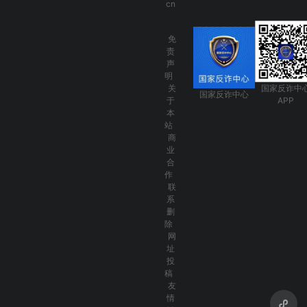
cn
免
责
声
明
关
国家反诈中
国家反诈中心
于
APP
本
站
商
业
合
作
联
系
删
除
网
址
投
稿
友
情