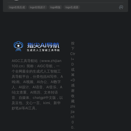
logo在线生成
logo在线设计
logo模版
logo生成器
按
下
Ctr
l+
AIGC工具导航
站（www.zhijian
D
100.cn）简称：
AIGC导航
，一
或
个全网最全的生成式人工智能工
⌘
具导航平台，分类包括
AI写作
、
A
+D
I绘画
、
AI视频
、
AI办公
、
AI数字
感
人
、
AI设计
、
AI语音
、
AI音乐
、
A
谢
I论文查重
、
AI简历
、
文本转语
收
音
、
自媒体
、
chatgpt中文版
，以
藏
及
豆包
、
文心一言
、
kimi
、
新华
zhi
妙笔ai
等AI工具。
jia
n1
0
0.